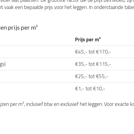
loer laat plaatsen. De grootste factor die de prijs beïnvloed, zi
ent vaak een bepaalde prijs voor het leggen. In onderstaande tab
en prijs per m²
Prijs per m²
€45,- tot €170,-
gs)
€35,- tot €115,-
€25,- tot €55,-
€1,- tot €10,-
rijzen per m², inclusief btw en exclusief het leggen. Voor exacte 