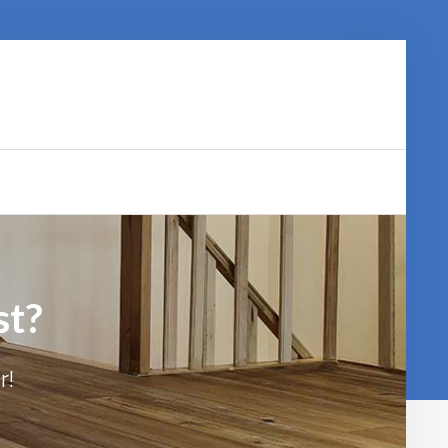
st?
r!