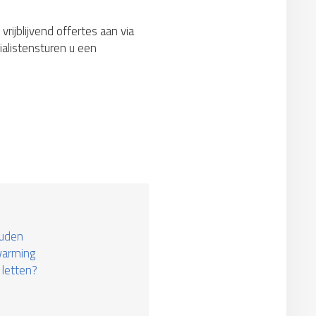
rijblijvend offertes aan via
alistensturen u een
ouden
warming
 letten?