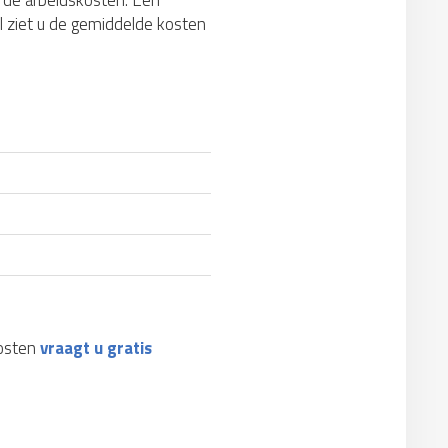
jn de arbeidskosten. Een
el ziet u de gemiddelde kosten
kosten
vraagt u gratis