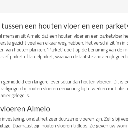
l tussen een houten vloer en een parket
l mensen uit Almelo dat een houten vloer en een parketvloer hetze
erste gezicht veel van elkaar weg hebben. Het verschil zit ‘m in
ren van houten planken. ‘Parket’ doelt op de benaming van de ma
sief parket of lamelparket, waarvan de laatste aanzienlijk goedk
n gemiddeld een langere levensduur dan houten vloeren. Dit is ec
adigingen bij houten vloeren eenvoudig bij te werken met olie of w
nier gelegd is.
 vloeren Almelo
investering, omdat het zeer duurzame vloeren zijn. Zelfs bij veel
ijtage. Daarnaast zijn houten vloeren tijdloos. Ze geven uw woni