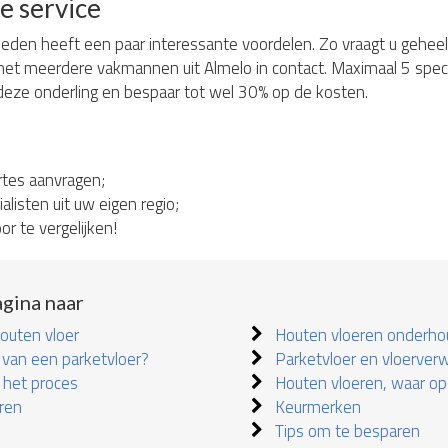
e service
ieden heeft een paar interessante voordelen. Zo vraagt u geheel v
met meerdere vakmannen uit Almelo in contact. Maximaal 5 speci
k deze onderling en bespaar tot wel 30% op de kosten.
ertes aanvragen;
listen uit uw eigen regio;
r te vergelijken!
gina naar
outen vloer
Houten vloeren onderh
 van een parketvloer?
Parketvloer en vloerver
 het proces
Houten vloeren, waar op
ren
Keurmerken
Tips om te besparen