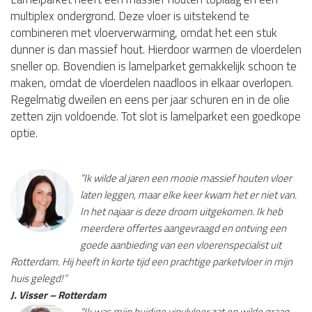
multiplex ondergrond. Deze vloer is uitstekend te
combineren met vloerverwarming, omdat het een stuk
dunner is dan massief hout. Hierdoor warmen de vloerdelen
sneller op. Bovendien is lamelparket gemakkelijk schoon te
maken, omdat de vloerdelen naadloos in elkaar overlopen.
Regelmatig dweilen en eens per jaar schuren en in de olie
zetten zijn voldoende. Tot slot is lamelparket een goedkope
optie.
“Ik wilde al jaren een mooie massief houten vloer
laten leggen, maar elke keer kwam het er niet van.
In het najaar is deze droom uitgekomen. Ik heb
meerdere offertes aangevraagd en ontving een
goede aanbieding van een vloerenspecialist uit
Rotterdam. Hij heeft in korte tijd een prachtige parketvloer in mijn
huis gelegd!”
J. Visser – Rotterdam
“Ik was mijn huidige vinylvloer zat en wilde graag